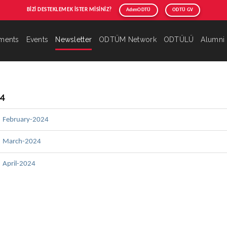
BİZİ DESTEKLEMEK İSTER MİSİNİZ?
AdımODTÜ
ODTÜ GV
ments
Events
Newsletter
ODTÜM Network
ODTÜLÜ
Alumni
4
February-2024
March-2024
April-2024